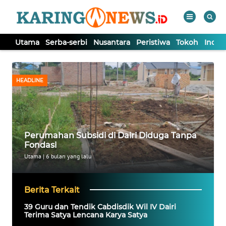
Utama
Serba-serbi
Nusantara
Peristiwa
Tokoh
Indek
WAHANA
Tutup
TV
HEADLINE
UTAMA
SERBA-
Perumahan Subsidi di Dairi Diduga Tanpa
SERBI
Fondasi
Utama
|
6 bulan yang lalu
NUSANTARA
Berita Terkait
PERISTIWA
39 Guru dan Tendik Cabdisdik Wil IV Dairi
Terima Satya Lencana Karya Satya
TOKOH