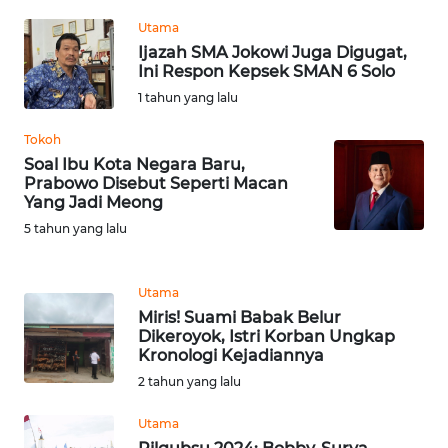
Utama
WN
Ijazah SMA Jokowi Juga Digugat,
SUMEDANG
Ini Respon Kepsek SMAN 6 Solo
1 tahun yang lalu
WN
CIANJUR
Tokoh
Soal Ibu Kota Negara Baru,
Prabowo Disebut Seperti Macan
WN
Yang Jadi Meong
KEPULAUAN
5 tahun yang lalu
SERIBU
WN
Utama
TANGERANG
Miris! Suami Babak Belur
Dikeroyok, Istri Korban Ungkap
Kronologi Kejadiannya
WN
BINJAI
2 tahun yang lalu
Utama
WN