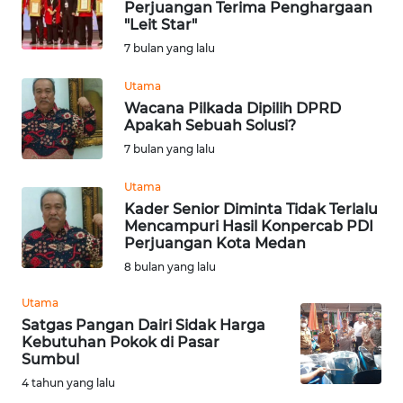
WN
Perjuangan Terima Penghargaan
RIAU
"Leit Star"
7 bulan yang lalu
WN
Utama
SERAMBI
Wacana Pilkada Dipilih DPRD
Apakah Sebuah Solusi?
WN
7 bulan yang lalu
JAMBI
Utama
WN
Kader Senior Diminta Tidak Terlalu
SULTRA
Mencampuri Hasil Konpercab PDI
Perjuangan Kota Medan
8 bulan yang lalu
WN
NTB
Utama
Satgas Pangan Dairi Sidak Harga
WN
Kebutuhan Pokok di Pasar
SULTENG
Sumbul
4 tahun yang lalu
WN