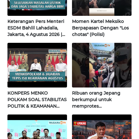
JATENG
WN
Keterangan Pers Menteri
Momen Kartel Meksiko
NUSANTARA
ESDM Bahlil Lahadalia,
Berpapasan Dengan "Los
Jakarta, 4 Agustus 2026 |
chotas" (Polisi)
Wahana Terkini
WN
JOGJA
WN
JATIM
WN
KONPERS MENKO
Ribuan orang Jepang
BALI
POLKAM SOAL STABILITAS
berkumpul untuk
POLITIK & KEAMANAN
memprotes
NASIONAL | Wahana
pembangunan masjid
WN
Terkini
pertama di Fujisawa
KALBAR
WN