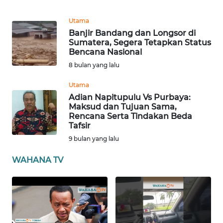
SULBAR
Utama
Banjir Bandang dan Longsor di
WN
Sumatera, Segera Tetapkan Status
BABEL
Bencana Nasional
8 bulan yang lalu
WN
SUMBAR
Utama
Adian Napitupulu Vs Purbaya:
Maksud dan Tujuan Sama,
WN
Rencana Serta Tindakan Beda
SUMSEL
Tafsir
9 bulan yang lalu
WN
BENGKULU
WAHANA TV
WN
LAMPUNG
WN