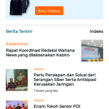
JABAR
Buka Katalog
WN
BANTEN
Berita Terkini
Indeks
WN
NTT
Advertorial
WN
Rapat Koordinasi Redaksi Wahana
News yang dilaksanakan Kabiro
KEPRI
WN
Utama
PAPUA
Perlu Persiapan dan Solusi dari
Serangan Siber Serta Antisipasi
Kerusakan Jaringan
WN
7 bulan yang lalu
PAPUA
BARAT
Utama
Enam Tokoh Senior PDI