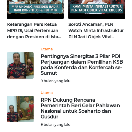
KALTENG
WN
Keterangan Pers Ketua
Soroti Ancaman, PLN
KALTARA
MPR RI, Usai Pertemuan
Watch Minta Infrastruktur
dengan Presiden di Istana
PLN Jadi Objek Vital
WN
| Wahana Terkini
Khusus | Alperklinas
KALSEL
Research
Utama
Pentingnya Sinergitas 3 Pilar PDI
Perjuangan dalam Pemilihan KSB
WN
pada Konferda dan Konfercab se-
KALTIM
Sumut
9 bulan yang lalu
WN
SULSEL
Utama
RPN Dukung Rencana
Pemerintah Beri Gelar Pahlawan
WN
Nasional untuk Soeharto dan
GORONTALO
Gusdur
9 bulan yang lalu
WN