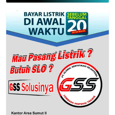
Informasi
INDEKS
BERITA
KONTAK
KAMI
INFO
IKLAN
TENTANG
KAMI
PEDOMAN
MEDIA
SIBER