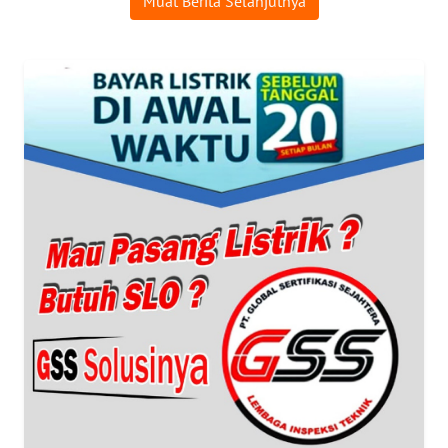
Muat Berita Selanjutnya
SURABAYA
WN
NATUNA
WN
BINTAN
WN
MANDALIKA
WN
LIKUPANG
WN
LABUANBAJO
WN