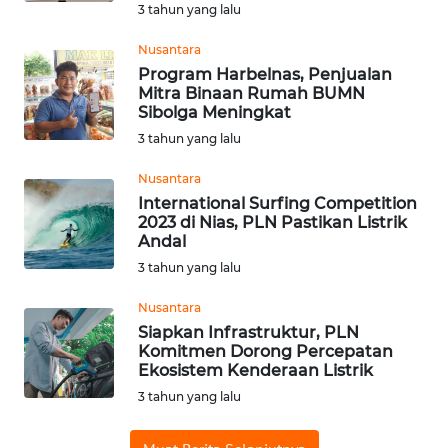
PURWAKARTA
3 tahun yang lalu
Nusantara
WN
Program Harbelnas, Penjualan
PRIANGAN
Mitra Binaan Rumah BUMN
TIMUR
Sibolga Meningkat
3 tahun yang lalu
WN
SEMARANG
Nusantara
International Surfing Competition
2023 di Nias, PLN Pastikan Listrik
WN
Andal
SOLO
3 tahun yang lalu
WN
Nusantara
BOROBUDUR
Siapkan Infrastruktur, PLN
Komitmen Dorong Percepatan
Ekosistem Kenderaan Listrik
WN
MADURA
3 tahun yang lalu
WN