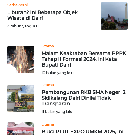
SULUT
Serba-serbi
Liburan? Ini Beberapa Objek
Wisata di Dairi
WN
MALUKU
4 tahun yang lalu
WN
Utama
MALUT
Malam Keakraban Bersama PPPK
Tahap II Formasi 2024, Ini Kata
WN
Bupati Dairi
DAIRI
10 bulan yang lalu
WN
Utama
DANAU
Pembangunan RKB SMA Negeri 2
TOBA
Sidikalang Dairi Dinilai Tidak
Transparan
11 bulan yang lalu
WN
NIAS
Utama
Buka PLUT EXPO UMKM 2025, Ini