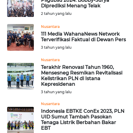
Pilgubsu 2024: Bobby-Surya
CIREBON
Diprediksi Menang Telak
2 tahun yang lalu
WN
INDRAMAYU
Nusantara
111 Media WahanaNews Network
Terverifikasi Faktual di Dewan Pers
WN
KUNINGAN
3 tahun yang lalu
Nusantara
WN
Terakhir Renovasi Tahun 1960,
MAJALENGKA
Mensesneg Resmikan Revitalisasi
Kelistrikan PLN di Istana
WN
Kepresidenan
SUBANG
3 tahun yang lalu
Nusantara
WN
Indonesia EBTKE ConEx 2023, PLN
SUKABUMI
UID Sumut Tambah Pasokan
Tenaga Listrik Berbahan Bakar
WN
EBT