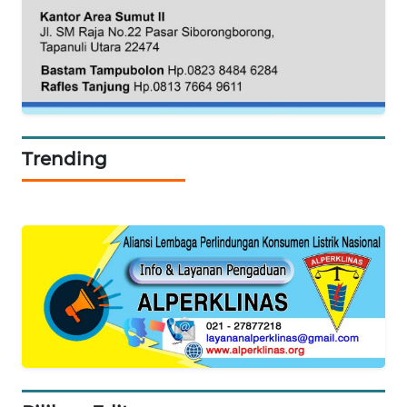
BORNEO
Wahana
Media
Group
WAHANA
NEWS
Trending
WAHANA
TANI
WAHANA
ADVOKAT
WAHANA
INFRASTRUKTUR
WAHANA