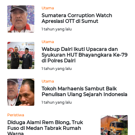
Utama
WN
Sumatera Corruption Watch
TAPANULI
Apresiasi OTT di Sumut
TENGAH
1 tahun yang lalu
WN DELI
Utama
SERDANG
Wabup Dairi Ikuti Upacara dan
Syukuran HUT Bhayangkara Ke-79
di Polres Dairi
WN
1 tahun yang lalu
TEBING
TINGGI
Utama
Tokoh Marhaenis Sambut Baik
WN
Penulisan Ulang Sejarah Indonesia
PAKPAK
1 tahun yang lalu
WN
Peristiwa
KARAWANG
Diduga Alami Rem Blong, Truk
Fuso di Medan Tabrak Rumah
Warga