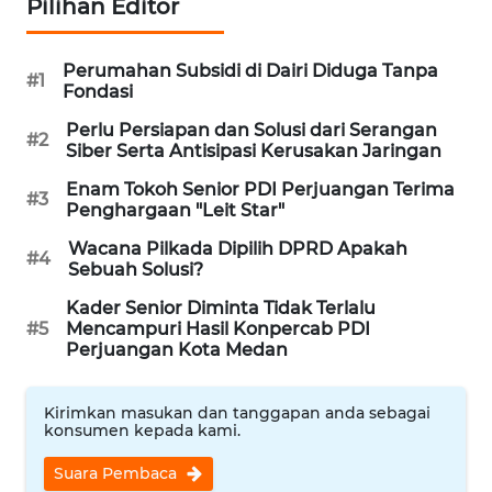
Pilihan Editor
KONSUMEN
Perumahan Subsidi di Dairi Diduga Tanpa
WAHANA
#1
Fondasi
LISTRIK
Perlu Persiapan dan Solusi dari Serangan
#2
Siber Serta Antisipasi Kerusakan Jaringan
WAHANA
TRAVEL
Enam Tokoh Senior PDI Perjuangan Terima
#3
Penghargaan "Leit Star"
WAHANA
Wacana Pilkada Dipilih DPRD Apakah
#4
TV
Sebuah Solusi?
Kader Senior Diminta Tidak Terlalu
WAHANANEWS
#5
Mencampuri Hasil Konpercab PDI
ID
Perjuangan Kota Medan
WAHANANEWS
Kirimkan masukan dan tanggapan anda sebagai
CO ID
konsumen kepada kami.
Suara Pembaca
WAHANANEWS