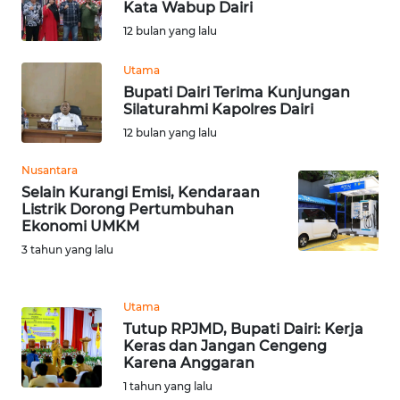
WN
Kata Wabup Dairi
LANGKAT
12 bulan yang lalu
WN
Utama
TAPANULI
Bupati Dairi Terima Kunjungan
SELATAN
Silaturahmi Kapolres Dairi
12 bulan yang lalu
WN
Nusantara
TANJUNG
LESUNG
Selain Kurangi Emisi, Kendaraan
Listrik Dorong Pertumbuhan
Ekonomi UMKM
WN
3 tahun yang lalu
KARO
WN
Utama
SIMALUNGUN
Tutup RPJMD, Bupati Dairi: Kerja
Keras dan Jangan Cengeng
Karena Anggaran
WN
1 tahun yang lalu
LABUHANBATU