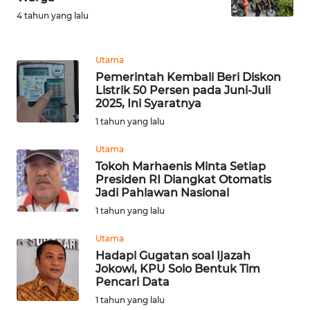
WN
4 tahun yang lalu
BEKASI
WN
Utama
BOGOR
Pemerintah Kembali Beri Diskon
Listrik 50 Persen pada Juni-Juli
2025, Ini Syaratnya
WN
DEPOK
1 tahun yang lalu
Utama
WN
Tokoh Marhaenis Minta Setiap
TAPANULI
Presiden RI Diangkat Otomatis
UTARA
Jadi Pahlawan Nasional
1 tahun yang lalu
WN
SAMOSIR
Utama
Hadapi Gugatan soal Ijazah
Jokowi, KPU Solo Bentuk Tim
WN
Pencari Data
PADANG
1 tahun yang lalu
LAWAS