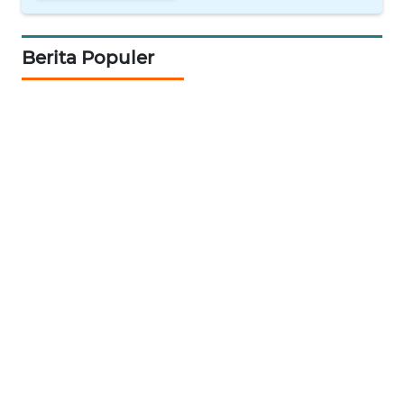
NET
Berita Populer
WAHANA
SPORT
WAHANA
UMKM
WAHANA
SELEB
WAHANA
PERSONA
WAHANA
OTOMOTIF
WAHANA