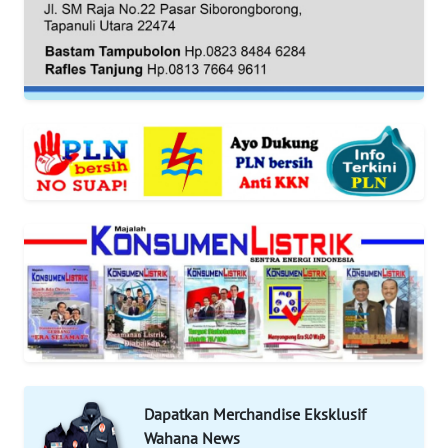
REDAKSI
KARIR
DISCLAIMER
Wahana
News
Regional
WN
SUMUT
WN
JAKARTA
Dapatkan Merchandise Eksklusif
WN
Wahana News