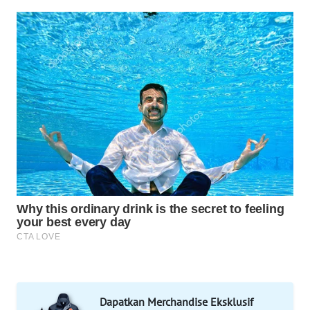
NET
WAHANA
SPORT
WAHANA
UMKM
WAHANA
SELEB
WAHANA
PERSONA
WAHANA
OTOMOTIF
Dapatkan Merchandise Eksklusif
WAHANA