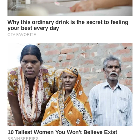
WN
BEKASI
WN
BOGOR
WN
DEPOK
WN
TAPANULI
UTARA
WN
SAMOSIR
WN
PADANG
LAWAS