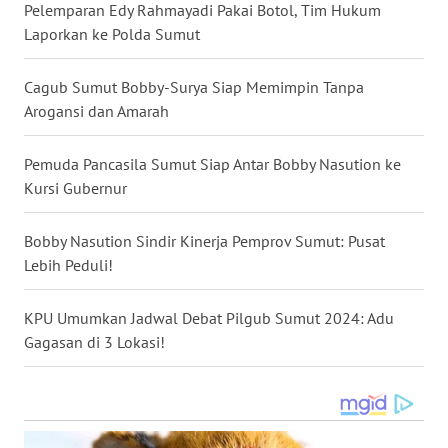
SULUT
Pelemparan Edy Rahmayadi Pakai Botol, Tim Hukum
Laporkan ke Polda Sumut
WN
MALUKU
Cagub Sumut Bobby-Surya Siap Memimpin Tanpa
Arogansi dan Amarah
WN
MALUT
Pemuda Pancasila Sumut Siap Antar Bobby Nasution ke
Kursi Gubernur
WN
DAIRI
Bobby Nasution Sindir Kinerja Pemprov Sumut: Pusat
Lebih Peduli!
WN
DANAU
KPU Umumkan Jadwal Debat Pilgub Sumut 2024: Adu
TOBA
Gagasan di 3 Lokasi!
WN
NIAS