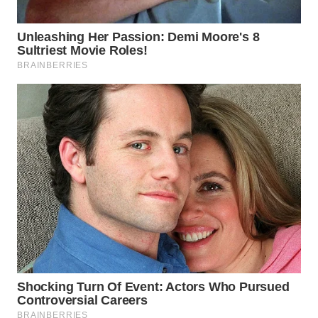
KONSUMEN
WAHANA
LISTRIK
WAHANA
TRAVEL
WAHANA
TV
WAHANANEWS
ID
WAHANANEWS
CO ID
WAHANANEWS