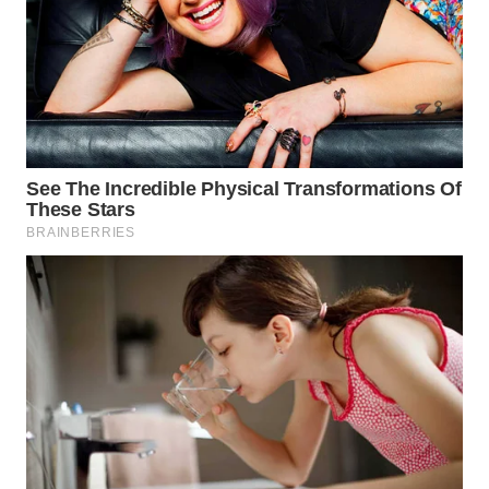
WN
TAPANULI
TENGAH
WN DELI
SERDANG
WN
TEBING
TINGGI
WN
PAKPAK
WN
KARAWANG