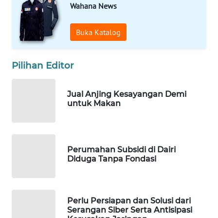
HEALTH
Wahana News
WAHANA
Buka Katalog
DESA
WISATA
Pilihan Editor
LAPAK
WAHANA
Jual Anjing Kesayangan Demi
untuk Makan
Wahana
Network
KONSUMEN
Perumahan Subsidi di Dairi
LISTRIK
Diduga Tanpa Fondasi
MASYARAKAT
KELISTRIKAN
Perlu Persiapan dan Solusi dari
Serangan Siber Serta Antisipasi