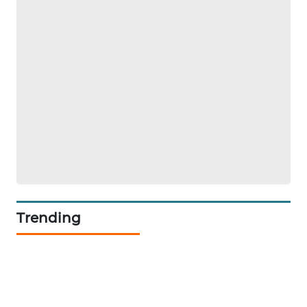
NEWS
SIBARAGAS
NEWS
METRO
SIANTAR
NEWS
METRO
MEDAN
NEWS
Trending
METRO
JAKARTA
NEWS
KRT