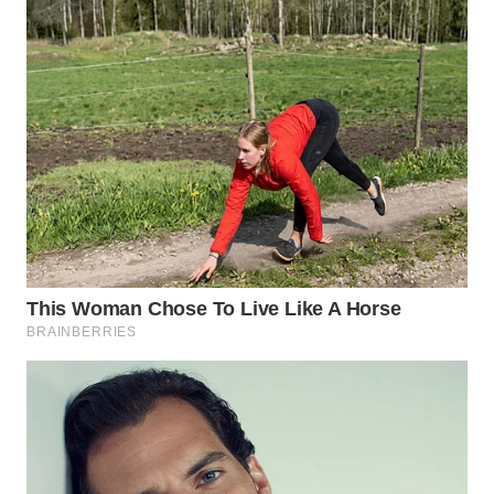
PURWAKARTA
WN
PRIANGAN
TIMUR
WN
SEMARANG
WN
SOLO
WN
BOROBUDUR
WN
MADURA
WN