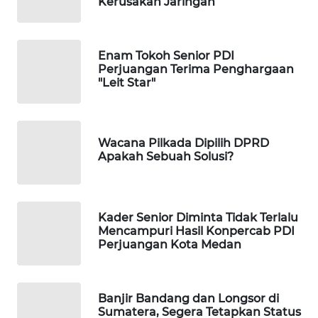
Kerusakan Jaringan
WALINKI
ID
MAWAKA
Enam Tokoh Senior PDI
Perjuangan Terima Penghargaan
ID
"Leit Star"
MARTABAT
NET
Wacana Pilkada Dipilih DPRD
Apakah Sebuah Solusi?
PLN
WATCH
MKLI
Kader Senior Diminta Tidak Terlalu
Mencampuri Hasil Konpercab PDI
Perjuangan Kota Medan
LPKKI
LKKI
Banjir Bandang dan Longsor di
Sumatera, Segera Tetapkan Status