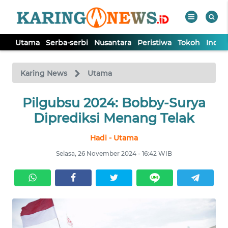
Utama
Serba-serbi
Nusantara
Peristiwa
Tokoh
Indek
WAHANA
Tutup
TV
Karing News
Utama
Pilgubsu 2024: Bobby-Surya
UTAMA
Diprediksi Menang Telak
SERBA-
Hadi - Utama
SERBI
Selasa, 26 November 2024 - 16:42 WIB
NUSANTARA
PERISTIWA
TOKOH