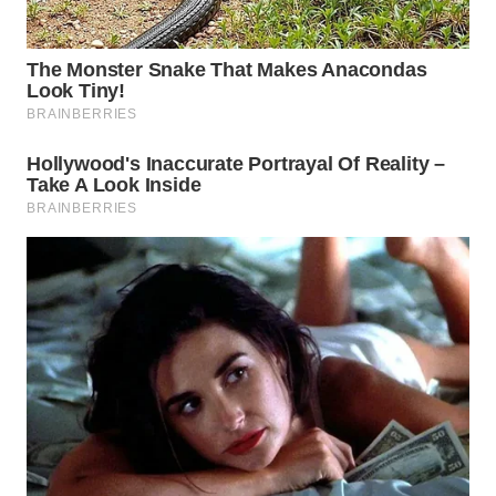
BORNEO
Wahana
Media
Group
WAHANA
NEWS
WAHANA
TANI
WAHANA
ADVOKAT
WAHANA
INFRASTRUKTUR
WAHANA