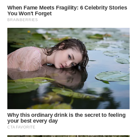
CIREBON
WN
INDRAMAYU
WN
KUNINGAN
WN
MAJALENGKA
WN
SUBANG
WN
SUKABUMI
WN