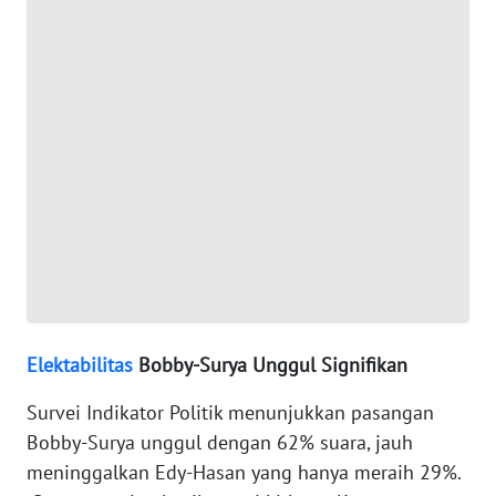
JABAR
WN
BANTEN
WN
NTT
WN
KEPRI
WN
PAPUA
Elektabilitas
Bobby-Surya Unggul Signifikan
WN
Survei Indikator Politik menunjukkan pasangan
PAPUA
Bobby-Surya unggul dengan 62% suara, jauh
BARAT
meninggalkan Edy-Hasan yang hanya meraih 29%.