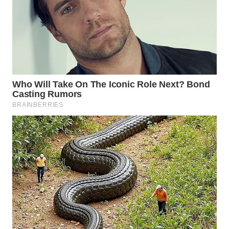
SURABAYA
WN
NATUNA
WN
BINTAN
WN
MANDALIKA
WN
LIKUPANG
WN
LABUANBAJO
WN