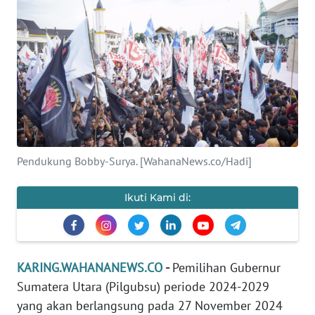
Informasi
INDEKS
BERITA
KONTAK
KAMI
Pendukung Bobby-Surya. [WahanaNews.co/Hadi]
INFO
IKLAN
Ikuti Kami di:
TENTANG
KAMI
KARING.WAHANANEWS.CO
-
Pemilihan Gubernur
PEDOMAN
Sumatera Utara (Pilgubsu) periode 2024-2029
MEDIA
yang akan berlangsung pada 27 November 2024
SIBER