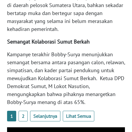
di daerah pelosok Sumatera Utara, bahkan sekadar
SULBAR
bertatap muka dan bertegur sapa dengan
masyarakat yang selama ini belum merasakan
WN
BABEL
kehadiran pemerintah.
Semangat Kolaborasi Sumut Berkah
WN
SUMBAR
Kampanye terakhir Bobby-Surya menunjukkan
semangat bersama antara pasangan calon, relawan,
WN
simpatisan, dan kader partai pendukung untuk
SUMSEL
mewujudkan Kolaborasi Sumut Berkah. Ketua DPD
Demokrat Sumut, M Lokot Nasution,
WN
BENGKULU
mengungkapkan bahwa pihaknya menargetkan
Bobby-Surya menang di atas 65%.
WN
LAMPUNG
1
2
Selanjutnya
Lihat Semua
WN