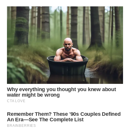
WN
SUMEDANG
WN
CIANJUR
WN
KEPULAUAN
SERIBU
WN
TANGERANG
WN
BINJAI
WN