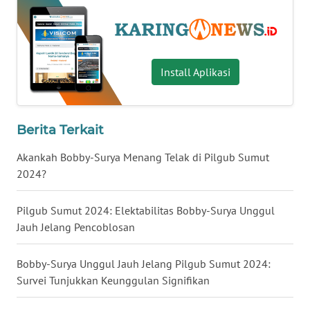
KALTENG
WN
KALTARA
Install Aplikasi
WN
KALSEL
Berita Terkait
WN
Akankah Bobby-Surya Menang Telak di Pilgub Sumut
KALTIM
2024?
WN
Pilgub Sumut 2024: Elektabilitas Bobby-Surya Unggul
SULSEL
Jauh Jelang Pencoblosan
WN
Bobby-Surya Unggul Jauh Jelang Pilgub Sumut 2024:
GORONTALO
Survei Tunjukkan Keunggulan Signifikan
WN