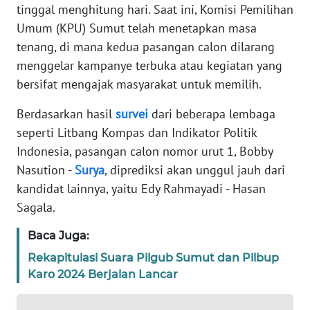
tinggal menghitung hari. Saat ini, Komisi Pemilihan
REDAKSI
Umum (KPU) Sumut telah menetapkan masa
tenang, di mana kedua pasangan calon dilarang
KARIR
menggelar kampanye terbuka atau kegiatan yang
bersifat mengajak masyarakat untuk memilih.
DISCLAIMER
Berdasarkan hasil
survei
dari beberapa lembaga
seperti Litbang Kompas dan Indikator Politik
Wahana
News
Indonesia, pasangan calon nomor urut 1, Bobby
Regional
Nasution -
Surya
, diprediksi akan unggul jauh dari
kandidat lainnya, yaitu Edy Rahmayadi - Hasan
WN
Sagala.
SUMUT
Baca Juga:
WN
Rekapitulasi Suara Pilgub Sumut dan Pilbup
JAKARTA
Karo 2024 Berjalan Lancar
WN