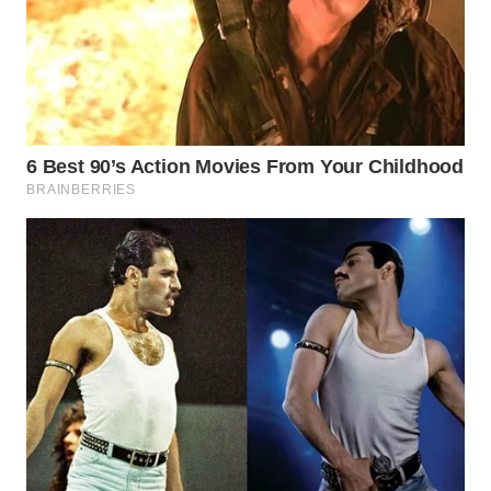
WN
SUMEDANG
WN
CIANJUR
WN
KEPULAUAN
SERIBU
WN
TANGERANG
WN
BINJAI
WN