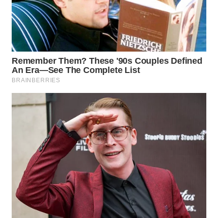
KONSUMEN
WAHANA
LISTRIK
WAHANA
TRAVEL
WAHANA
TV
WAHANANEWS
ID
WAHANANEWS
CO ID
WAHANANEWS