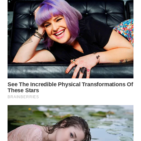
PURWAKARTA
WN
PRIANGAN
TIMUR
WN
SEMARANG
WN
SOLO
WN
BOROBUDUR
WN
MADURA
WN