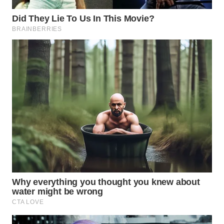
CIREBON
WN
INDRAMAYU
WN
KUNINGAN
WN
MAJALENGKA
WN
SUBANG
WN
SUKABUMI
WN