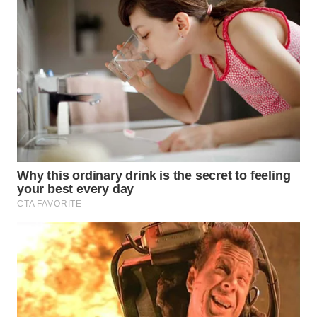
WN
BEKASI
WN
BOGOR
WN
DEPOK
WN
TAPANULI
UTARA
WN
SAMOSIR
WN
PADANG
LAWAS