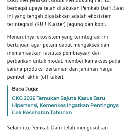
WN
RIAU
berbagai upaya telah dilakukan Pemkab Dairi. Saat
ini yang tengah digalakkan adalah ekosistem
WN
terintegrasi (KUR Klaster) jagung dan kopi.
SERAMBI
Menurutnya, ekosistem yang terintegrasi ini
bertujuan agar petani dapat mengakses dan
WN
JAMBI
memanfaatkan fasilitas pembiayaan dari
perbankan untuk modal, memberikan akses pada
WN
sarana produksi pertanian dan jaminan harga
SULTRA
pembeli akhir (off-taker).
WN
Baca Juga:
NTB
CKG 2026 Temukan Sejuta Kasus Baru
Hipertensi, Kemenkes Ingatkan Pentingnya
WN
Cek Kesehatan Tahunan
SULTENG
Selain itu, Pemkab Dairi telah mengusulkan
WN