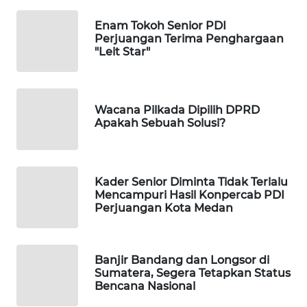
WALINKI
ID
Enam Tokoh Senior PDI
Perjuangan Terima Penghargaan
"Leit Star"
MAWAKA
ID
MARTABAT
Wacana Pilkada Dipilih DPRD
NET
Apakah Sebuah Solusi?
PLN
WATCH
Kader Senior Diminta Tidak Terlalu
Mencampuri Hasil Konpercab PDI
MKLI
Perjuangan Kota Medan
LPKKI
Banjir Bandang dan Longsor di
Sumatera, Segera Tetapkan Status
LKKI
Bencana Nasional