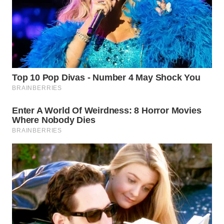
BORNEO
Wahana
Media
Group
WAHANA
NEWS
WAHANA
TANI
WAHANA
ADVOKAT
WAHANA
INFRASTRUKTUR
WAHANA