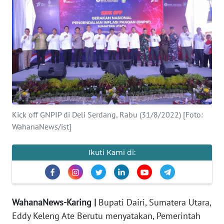
Informasi
INDEKS
BERITA
KONTAK
KAMI
Kick off GNPIP di Deli Serdang, Rabu (31/8/2022) [Foto:
INFO
WahanaNews/ist]
IKLAN
Ikuti Kami di:
TENTANG
KAMI
PEDOMAN
WahanaNews-Karing |
Bupati Dairi, Sumatera Utara,
MEDIA
Eddy Keleng Ate Berutu menyatakan, Pemerintah
SIBER