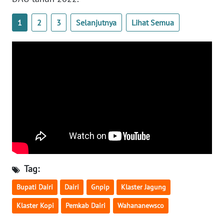
JATENG
1
2
3
Selanjutnya
Lihat Semua
WN
NUSANTARA
WN
JOGJA
WN
JATIM
WN
BALI
Tag:
WN
Bupati Dairi
Dairi
Gnpip
Klaster Jagung
KALBAR
Klaster Kopi
Pemkab Dairi
Wahananewsco
WN