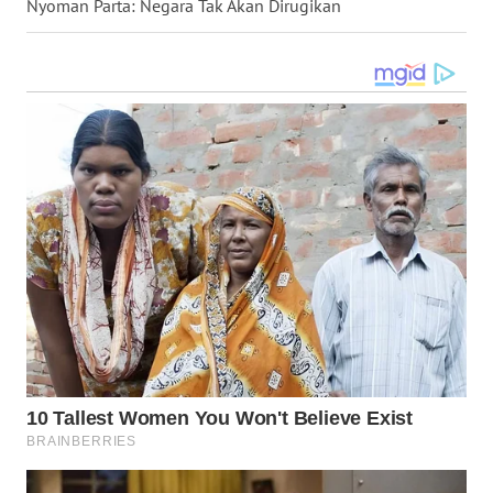
WN
Nyoman Parta: Negara Tak Akan Dirugikan
LANGKAT
WN
TAPANULI
SELATAN
WN
TANJUNG
LESUNG
WN
KARO
WN
SIMALUNGUN
WN
LABUHANBATU