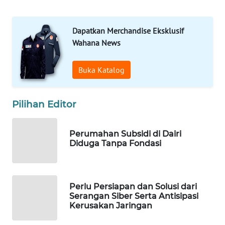
HEALTH
Dapatkan Merchandise Eksklusif
WAHANA
Wahana News
DESA
WISATA
Buka Katalog
LAPAK
WAHANA
Pilihan Editor
Wahana
Network
Perumahan Subsidi di Dairi
Diduga Tanpa Fondasi
KONSUMEN
LISTRIK
Perlu Persiapan dan Solusi dari
MASYARAKAT
Serangan Siber Serta Antisipasi
KELISTRIKAN
Kerusakan Jaringan