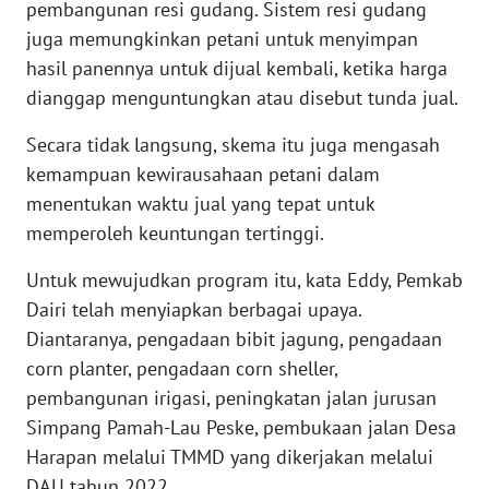
pembangunan resi gudang. Sistem resi gudang
SULBAR
juga memungkinkan petani untuk menyimpan
hasil panennya untuk dijual kembali, ketika harga
WN
dianggap menguntungkan atau disebut tunda jual.
BABEL
Secara tidak langsung, skema itu juga mengasah
WN
kemampuan kewirausahaan petani dalam
SUMBAR
menentukan waktu jual yang tepat untuk
memperoleh keuntungan tertinggi.
WN
SUMSEL
Untuk mewujudkan program itu, kata Eddy, Pemkab
Dairi telah menyiapkan berbagai upaya.
WN
Diantaranya, pengadaan bibit jagung, pengadaan
BENGKULU
corn planter, pengadaan corn sheller,
pembangunan irigasi, peningkatan jalan jurusan
WN
LAMPUNG
Simpang Pamah-Lau Peske, pembukaan jalan Desa
Harapan melalui TMMD yang dikerjakan melalui
WN
DAU tahun 2022.