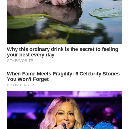
SURABAYA
WN
NATUNA
WN
BINTAN
WN
MANDALIKA
WN
LIKUPANG
WN
LABUANBAJO
WN