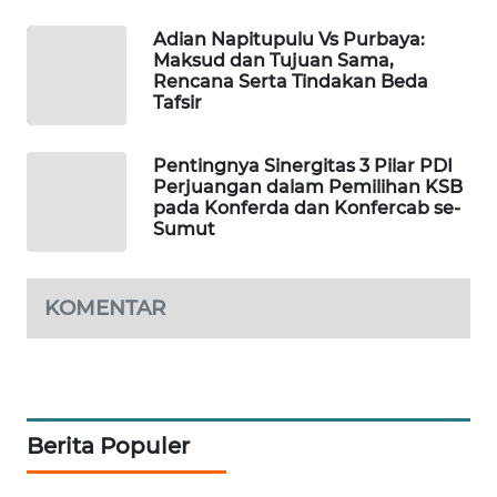
KOPEKLIN
Adian Napitupulu Vs Purbaya:
Maksud dan Tujuan Sama,
PORTAL
Rencana Serta Tindakan Beda
KONSUMEN
Tafsir
FORWAMKI
Pentingnya Sinergitas 3 Pilar PDI
Perjuangan dalam Pemilihan KSB
pada Konferda dan Konfercab se-
ALPERKLINAS
Sumut
FORJASIDA
KOMENTAR
TAMBANG
NEWS
SITUNGIR
NEWS
Berita Populer
SIDIKALANG