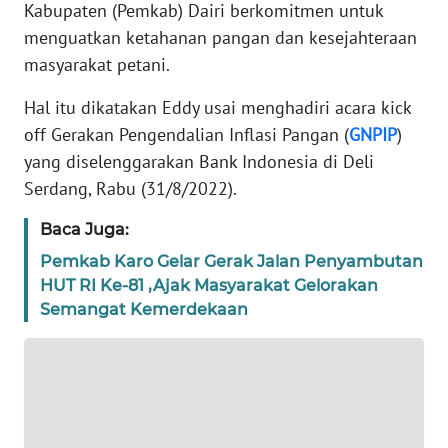
Kabupaten (Pemkab) Dairi berkomitmen untuk
menguatkan ketahanan pangan dan kesejahteraan
REDAKSI
masyarakat petani.
KARIR
Hal itu dikatakan Eddy usai menghadiri acara kick
off Gerakan Pengendalian Inflasi Pangan (
GNPIP
)
DISCLAIMER
yang diselenggarakan Bank Indonesia di Deli
Serdang, Rabu (31/8/2022).
Wahana
News
Baca Juga:
Regional
Pemkab Karo Gelar Gerak Jalan Penyambutan
HUT RI Ke-81 ,Ajak Masyarakat Gelorakan
WN
SUMUT
Semangat Kemerdekaan
WN
JAKARTA
WN