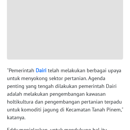
JABAR
WN
BANTEN
WN
NTT
WN
KEPRI
"Pemerintah
Dairi
telah melakukan berbagai upaya
untuk menyokong sektor pertanian. Agenda
WN
penting yang tengah dilakukan pemerintah Dairi
PAPUA
adalah melakukan pengembangan kawasan
holtikultura dan pengembangan pertanian terpadu
WN
untuk komoditi jagung di Kecamatan Tanah Pinem,"
PAPUA
BARAT
katanya.
Eddy menjelaskan, untuk mendukung hal itu,