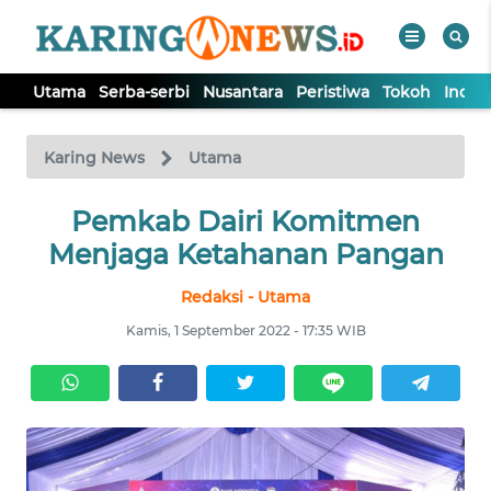
Utama
Serba-serbi
Nusantara
Peristiwa
Tokoh
Indek
WAHANA
Tutup
TV
Karing News
Utama
Pemkab Dairi Komitmen
UTAMA
Menjaga Ketahanan Pangan
SERBA-
Redaksi - Utama
SERBI
Kamis, 1 September 2022 - 17:35 WIB
NUSANTARA
PERISTIWA
TOKOH