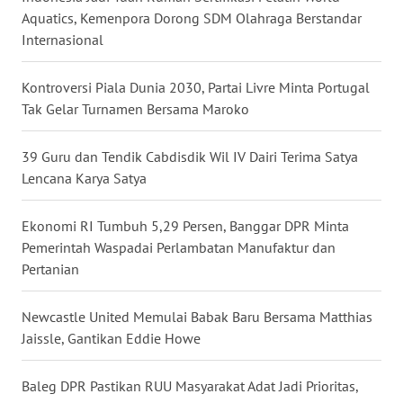
SULUT
Aquatics, Kemenpora Dorong SDM Olahraga Berstandar
Internasional
WN
MALUKU
Kontroversi Piala Dunia 2030, Partai Livre Minta Portugal
Tak Gelar Turnamen Bersama Maroko
WN
MALUT
39 Guru dan Tendik Cabdisdik Wil IV Dairi Terima Satya
Lencana Karya Satya
WN
DAIRI
Ekonomi RI Tumbuh 5,29 Persen, Banggar DPR Minta
Pemerintah Waspadai Perlambatan Manufaktur dan
WN
Pertanian
DANAU
TOBA
Newcastle United Memulai Babak Baru Bersama Matthias
Jaissle, Gantikan Eddie Howe
WN
NIAS
Baleg DPR Pastikan RUU Masyarakat Adat Jadi Prioritas,