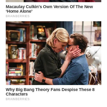
NET
WAHANA
SPORT
WAHANA
UMKM
WAHANA
SELEB
WAHANA
PERSONA
WAHANA
OTOMOTIF
WAHANA