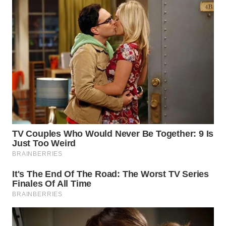
WN
TAPANULI
TENGAH
WN DELI
SERDANG
WN
TEBING
TINGGI
WN
PAKPAK
WN
KARAWANG